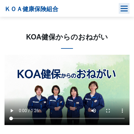
Skip
ＫＯＡ健康保険組合
to
content
KOA健保からのおねがい